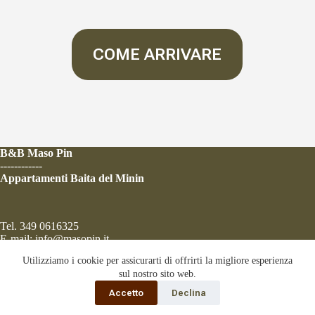
COME ARRIVARE
B&B Maso Pin
------------
Appartamenti Baita del Minin
Tel.
349 0616325
E-mail:
info@masopin.it
Utilizziamo i cookie per assicurarti di offrirti la migliore esperienza
sul nostro sito web.
Privacy Policy
Accetto
Declina
Cookies Policy
DigiStyle.it Web Agency